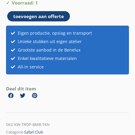
Bamboe
Voorraad: 1
toekan
toevoegen aan offerte
aantal
Eigen productie, opslag en transport
Unieke stukken uit eigen atelier
Grootste aanbod in de Benelux
Enkel kwalitatieve materialen
All-in service
Deel dit item
SKU
KW-TROP-BMB-TKN
Categorie
Safari Club