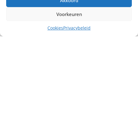
Akkoord
Voorkeuren
Cookies
Privacybeleid
Misschien heb je ook interesse in ...
€
30,00
excl. BTW