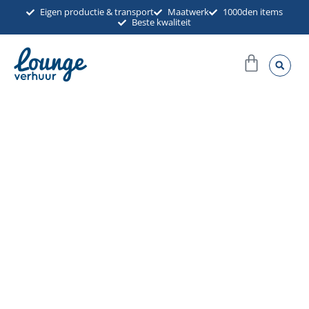
Ga
Eigen productie & transport
Maatwerk
1000den items
Beste kwaliteit
naar
de
Winkel
inhoud