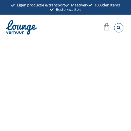
Ga
Eigen productie & transport
Maatwerk
1000den items
Beste kwaliteit
naar
de
Winkel
inhoud