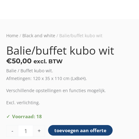
Home
/
Black and white
/ Balie/buffet kubo wit
Balie/buffet kubo wit
€
50,00
excl. BTW
Balie / Buffet kubo wit.
Afmetingen: 120 x 35 x 110 cm (LxBxH).
Verschillende opstellingen en functies mogelijk.
Excl. verlichting.
Balie/buffet
Voorraad: 18
kubo
-
+
toevoegen aan offerte
wit