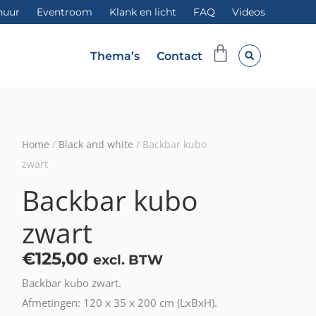
huur
Eventroom
Klank en licht
FAQ
Videos
Winkelwag
Thema’s
Contact
Home
/
Black and white
/ Backbar kubo
zwart
Backbar kubo
zwart
€
125,00
excl. BTW
Backbar kubo zwart.
Afmetingen: 120 x 35 x 200 cm (LxBxH).