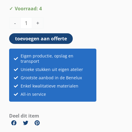
Backbar
Voorraad: 4
kubo
-
+
zwart
aantal
toevoegen aan offerte
Eigen productie, opslag en
transport
Unieke stukken uit eigen atelier
Grootste aanbod in de Benelux
Enkel kwalitatieve materialen
All-in service
Deel dit item