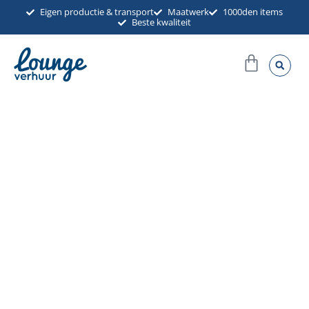
Ga
Eigen productie & transport
Maatwerk
1000den items
Beste kwaliteit
naar
de
Winkel
inhoud