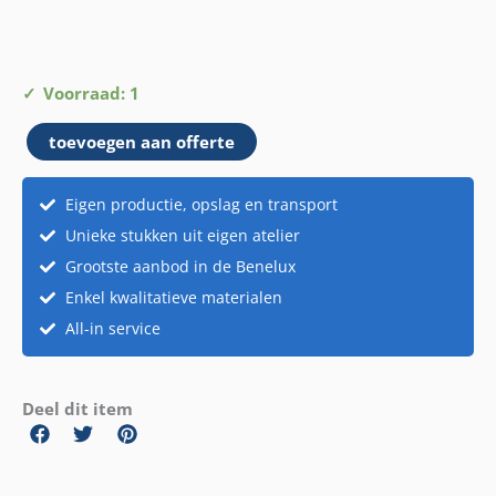
Aap
Voorraad: 1
cocos
toevoegen aan offerte
bril
aantal
Eigen productie, opslag en transport
Unieke stukken uit eigen atelier
Grootste aanbod in de Benelux
Enkel kwalitatieve materialen
All-in service
Deel dit item